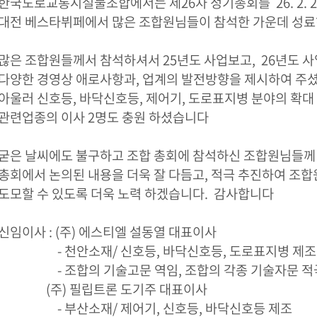
한국도로교통시설물조합에서는 제26차 정기총회를
26. 2. 
대전 베스타뷔페에서 많은 조합원님들이 참석한 가운데 성
많은 조합원들께서 참석하셔서
25년도 사업보고, 26년도 
다양한 경영상 애로사항과, 업계의
발전방향을 제시하여 주셨
아울러 신호등, 바닥신호등, 제어기, 도로표지병 분야의 확대
관련업종의 이사 2명도 충원 하셨습니다
굳은 날씨에도 불구하고 조합 총회에 참석하신 조합원님들께
총회에서 논의된 내용을 더욱 잘 다듬고, 적극 추진하여 조
도모할 수 있도록
더욱 노력 하겠습니다.
감사합니다
신임이사 : (주) 에스티엘 설동열 대표이사
- 천안소재/ 신호등, 바닥신호등, 도로표지병 제조
- 조합의 기술고문 역임, 조합의 각종 기술자문 적
(주) 필립트론 도기주 대표이사
- 부산소재/ 제어기, 신호등, 바닥신호등 제조