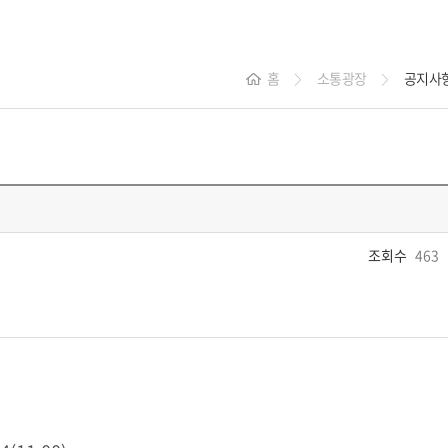
홈
소통광장
공지사
>
>
조회수
463