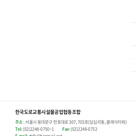
한국도로교통시설물공업협동조합
주소
: 서울시 동대문구 천호대로 307, 703호(답십리동, 클래식타워)
Tel
: (02)2248-0750~1
Fax
: (02)2248-0752
E-mail
: rtsfa@hanmail.net